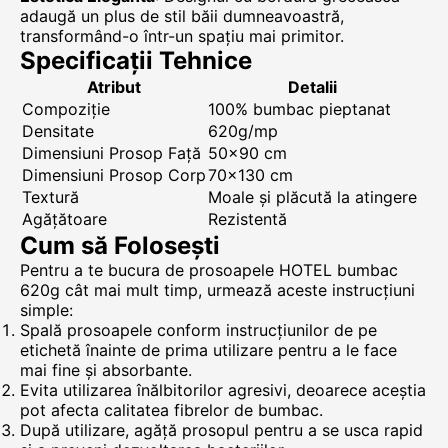
adaugă un plus de stil băii dumneavoastră,
transformând-o într-un spațiu mai primitor.
Specificații Tehnice
Atribut
Detalii
Compoziție
100% bumbac pieptanat
Densitate
620g/mp
Dimensiuni Prosop Față
50x90 cm
Dimensiuni Prosop Corp
70x130 cm
Textură
Moale și plăcută la atingere
Agățătoare
Rezistentă
Cum să Folosești
Pentru a te bucura de prosoapele HOTEL bumbac
620g cât mai mult timp, urmează aceste instrucțiuni
simple:
Spală prosoapele conform instrucțiunilor de pe
etichetă înainte de prima utilizare pentru a le face
mai fine și absorbante.
Evita utilizarea înălbitorilor agresivi, deoarece aceștia
pot afecta calitatea fibrelor de bumbac.
După utilizare, agăță prosopul pentru a se usca rapid