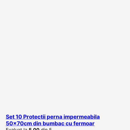
Set 10 Protectii perna impermeabila
50x70cm din bumbac cu fermoar
Evaluat la
5.00
din 5