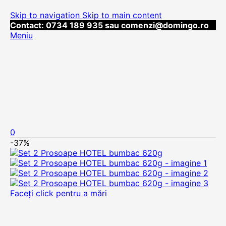
Skip to navigation
Skip to main content
Contact:
0734 189 935
sau
comenzi@domingo.ro
Meniu
0
-37%
Faceți click pentru a mări