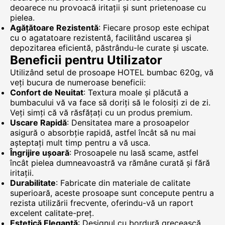
deoarece nu provoacă iritații și sunt prietenoase cu
pielea.
Agățătoare Rezistentă
: Fiecare prosop este echipat
cu o agatatoare rezistentă, facilitând uscarea și
depozitarea eficientă, păstrându-le curate și uscate.
Beneficii pentru Utilizator
Utilizând setul de prosoape HOTEL bumbac 620g, vă
veți bucura de numeroase beneficii:
Confort de Neuitat
: Textura moale și plăcută a
bumbacului vă va face să doriți să le folosiți zi de zi.
Veți simți că vă răsfățați cu un produs premium.
Uscare Rapidă
: Densitatea mare a prosoapelor
asigură o absorbție rapidă, astfel încât să nu mai
așteptați mult timp pentru a vă usca.
Îngrijire ușoară
: Prosoapele nu lasă scame, astfel
încât pielea dumneavoastră va rămâne curată și fără
iritații.
Durabilitate
: Fabricate din materiale de calitate
superioară, aceste prosoape sunt concepute pentru a
rezista utilizării frecvente, oferindu-vă un raport
excelent calitate-preț.
Estetică Elegantă
: Designul cu bordură grecească