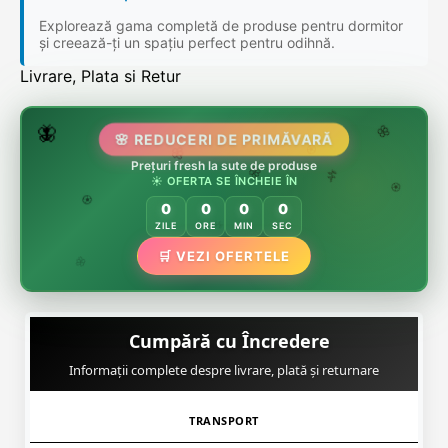
Explorează gama completă de produse pentru dormitor
și creează-ți un spațiu perfect pentru odihnă.
Livrare, Plata si Retur
🌷
🦋
🌸 REDUCERI DE PRIMĂVARĂ
🌸
Prețuri fresh la sute de produse
🌸
🏵️
☀️ OFERTA SE ÎNCHEIE ÎN
🌸
🌿
🏵️
0
0
0
0
🏵️
ZILE
ORE
MIN
SEC
🌿
🛒 VEZI OFERTELE
🌸
Cumpără cu Încredere
Informații complete despre livrare, plată și returnare
TRANSPORT