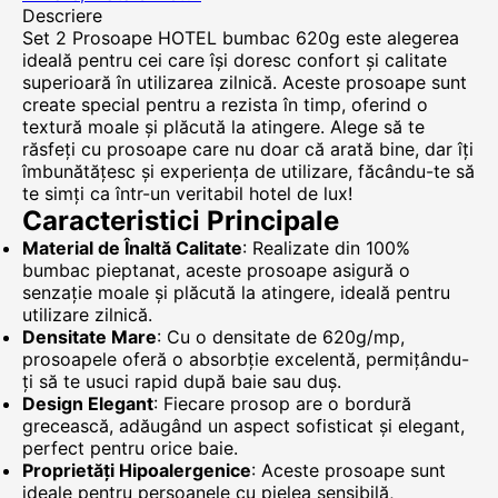
Descriere
Set 2 Prosoape HOTEL bumbac 620g este alegerea
ideală pentru cei care își doresc confort și calitate
superioară în utilizarea zilnică. Aceste prosoape sunt
create special pentru a rezista în timp, oferind o
textură moale și plăcută la atingere. Alege să te
răsfeți cu prosoape care nu doar că arată bine, dar îți
îmbunătățesc și experiența de utilizare, făcându-te să
te simți ca într-un veritabil hotel de lux!
Caracteristici Principale
Material de Înaltă Calitate
: Realizate din 100%
bumbac pieptanat, aceste prosoape asigură o
senzație moale și plăcută la atingere, ideală pentru
utilizare zilnică.
Densitate Mare
: Cu o densitate de 620g/mp,
prosoapele oferă o absorbție excelentă, permițându-
ți să te usuci rapid după baie sau duș.
Design Elegant
: Fiecare prosop are o bordură
grecească, adăugând un aspect sofisticat și elegant,
perfect pentru orice baie.
Proprietăți Hipoalergenice
: Aceste prosoape sunt
ideale pentru persoanele cu pielea sensibilă,