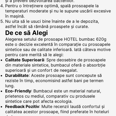
și a preveni dezvoltarea bacteriilor.
Pentru o întreținere optimă, spală prosoapele la
temperaturi moderate și nu le supune uscării excesive
în mașină.
Nu uita să le usuci bine înainte de a le depozita,
astfel încât să rămână proaspete și curate.
De ce să Alegi
Alegerea setului de prosoape HOTEL bumbac 620g
este o decizie excelentă în comparație cu prosoapele
sintetice sau de calitate inferioară. Iată câteva motive
pentru care merită să le alegi:
Calitate Superioară
: Spre deosebire de prosoapele
din materiale sintetice, bumbacul oferă o absorbție
superioară și un confort de neegalat.
Durabilitate
: Aceste prosoape sunt concepute să
reziste în timp, economisind astfel bani pe termen
lung.
Eco-Friendly
: Bumbacul este un material natural,
prietenos cu mediul, comparativ cu produsele
sintetice care pot afecta ecologia.
Feedback Pozitiv
: Multe recenzii laudă confortul și
calitatea acestor prosoape, fiind preferate în hoteluri