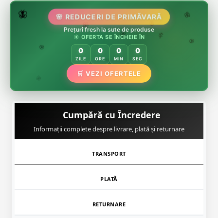
🌷
🦋
🌸 REDUCERI DE PRIMĂVARĂ
🌸
Prețuri fresh la sute de produse
🌸
🏵️
☀️ OFERTA SE ÎNCHEIE ÎN
🌸
🌿
🏵️
0
0
0
0
🏵️
ZILE
ORE
MIN
SEC
🌿
🛒 VEZI OFERTELE
🌸
Cumpără cu Încredere
Informații complete despre livrare, plată și returnare
TRANSPORT
PLATĂ
RETURNARE