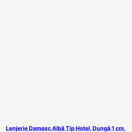
Lenjerie Damasc Albă Tip Hotel, Dungă 1 cm,