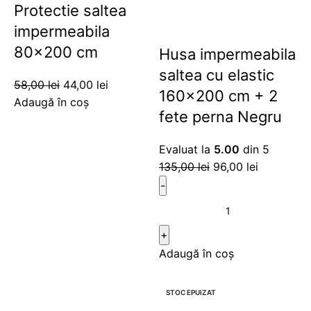
Protectie saltea
impermeabila
80×200 cm
Husa impermeabila
saltea cu elastic
58,00
lei
44,00
lei
160×200 cm + 2
Adaugă în coș
fete perna Negru
Evaluat la
5.00
din 5
135,00
lei
96,00
lei
Adaugă în coș
-29%
-21%
STOC EPUIZAT