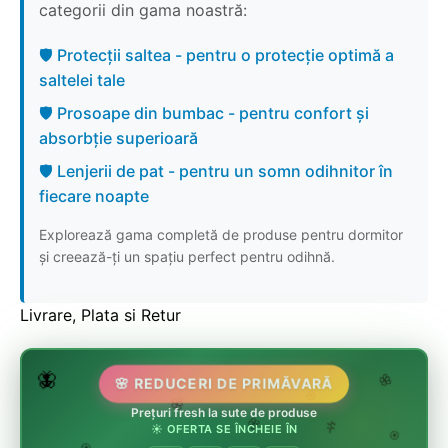
categorii din gama noastră:
🛡️ Protecții saltea - pentru o protecție optimă a
saltelei tale
🛡️ Prosoape din bumbac - pentru confort și
absorbție superioară
🛡️ Lenjerii de pat - pentru un somn odihnitor în
fiecare noapte
Explorează gama completă de produse pentru dormitor
și creează-ți un spațiu perfect pentru odihnă.
Livrare, Plata si Retur
🌷
🦋
🌸 REDUCERI DE PRIMĂVARĂ
🌸
Prețuri fresh la sute de produse
🌸
🏵️
☀️ OFERTA SE ÎNCHEIE ÎN
🌸
🌿