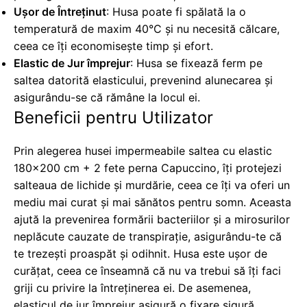
Ușor de Întreținut
: Husa poate fi spălată la o
temperatură de maxim 40°C și nu necesită călcare,
ceea ce îți economisește timp și efort.
Elastic de Jur împrejur
: Husa se fixează ferm pe
saltea datorită elasticului, prevenind alunecarea și
asigurându-se că rămâne la locul ei.
Beneficii pentru Utilizator
Prin alegerea husei impermeabile saltea cu elastic
180x200 cm + 2 fete perna Capuccino, îți protejezi
salteaua de lichide și murdărie, ceea ce îți va oferi un
mediu mai curat și mai sănătos pentru somn. Aceasta
ajută la prevenirea formării bacteriilor și a mirosurilor
neplăcute cauzate de transpirație, asigurându-te că
te trezești proaspăt și odihnit. Husa este ușor de
curățat, ceea ce înseamnă că nu va trebui să îți faci
griji cu privire la întreținerea ei. De asemenea,
elasticul de jur împrejur asigură o fixare sigură,