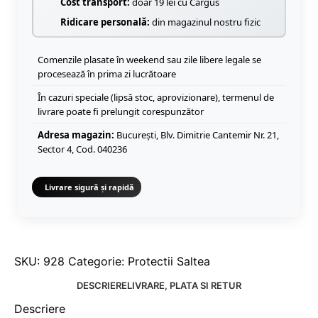
Cost transport:
doar 19 lei cu Cargus
Ridicare personală:
din magazinul nostru fizic
Comenzile plasate în weekend sau zile libere legale se
procesează în prima zi lucrătoare
În cazuri speciale (lipsă stoc, aprovizionare), termenul de
livrare poate fi prelungit corespunzător
Adresa magazin:
București, Blv. Dimitrie Cantemir Nr. 21,
Sector 4, Cod. 040236
Livrare sigură și rapidă
SKU:
928
Categorie:
Protectii Saltea
DESCRIERE
LIVRARE, PLATA SI RETUR
Descriere