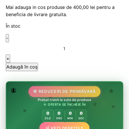
Mai adauga in cos produse de
400,00
lei
pentru a
beneficia de livrare gratuita.
În stoc
Adaugă în coș
🌷
🦋
🌸 REDUCERI DE PRIMĂVARĂ
🌸
Prețuri fresh la sute de produse
🌸
🏵️
☀️ OFERTA SE ÎNCHEIE ÎN
🌸
🌿
🏵️
0
0
0
0
🏵️
ZILE
ORE
MIN
SEC
🛒 VEZI OFERTELE
🌿