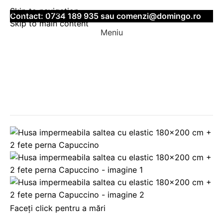
Skip to navigation
Contact:
0734 189 935
sau
comenzi@domingo.ro
Skip to main content
Meniu
-36%
Faceți click pentru a mări