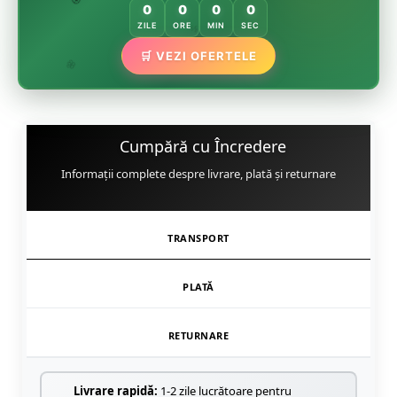
🏵️
0
0
0
0
🏵️
ZILE
ORE
MIN
SEC
🌿
🛒 VEZI OFERTELE
🌸
Cumpără cu Încredere
Informații complete despre livrare, plată și returnare
TRANSPORT
PLATĂ
RETURNARE
Livrare rapidă:
1-2 zile lucrătoare pentru