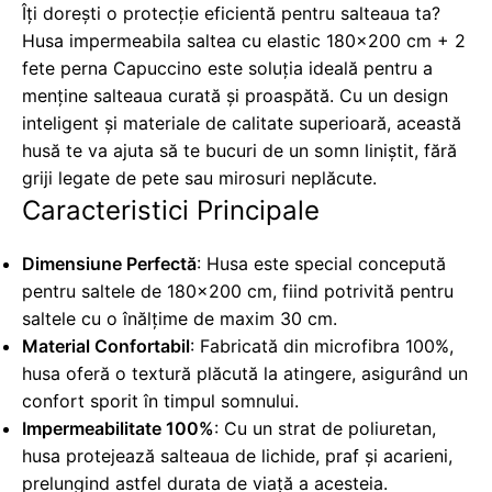
Îți dorești o protecție eficientă pentru salteaua ta?
Husa impermeabila saltea cu elastic 180x200 cm + 2
fete perna Capuccino este soluția ideală pentru a
menține salteaua curată și proaspătă. Cu un design
inteligent și materiale de calitate superioară, această
husă te va ajuta să te bucuri de un somn liniștit, fără
griji legate de pete sau mirosuri neplăcute.
Caracteristici Principale
Dimensiune Perfectă
: Husa este special concepută
pentru saltele de 180x200 cm, fiind potrivită pentru
saltele cu o înălțime de maxim 30 cm.
Material Confortabil
: Fabricată din microfibra 100%,
husa oferă o textură plăcută la atingere, asigurând un
confort sporit în timpul somnului.
Impermeabilitate 100%
: Cu un strat de poliuretan,
husa protejează salteaua de lichide, praf și acarieni,
prelungind astfel durata de viață a acesteia.